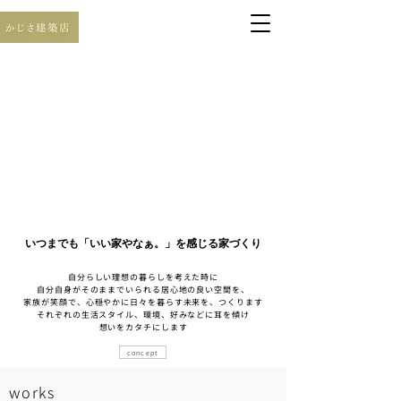
いつまでも「いい家やなぁ。」を感じる家づくり
自分らしい理想の暮らしを考えた時に
自分自身がそのままでいられる居心地の良い空間を、
家族が笑顔で、心穏やかに日々を暮らす未来を、つくります
それぞれの生活スタイル、環境、好みなどに耳を傾け
想いをカタチにします
concept
works