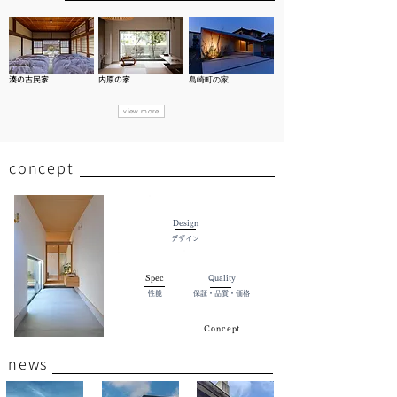
湊の古民家
内原の家
​島崎町の家
view more
concept
Design
デザイン
Spec
Quality
性能
保証・品質・価格
Concept
news